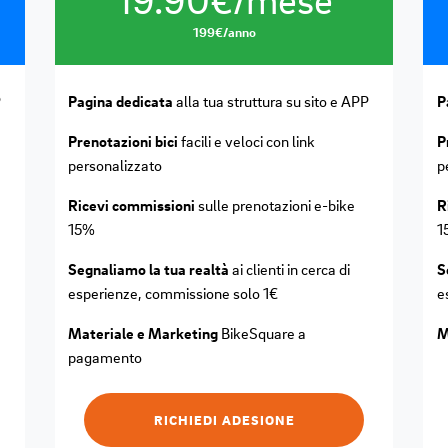
199€/anno
P
Pagina dedicata
alla tua struttura su sito e APP
P
Prenotazioni bici
facili e veloci con link
P
personalizzato
p
Ricevi commissioni
sulle prenotazioni e-bike
R
15%
1
Segnaliamo la tua realtà
ai clienti in cerca di
S
esperienze, commissione solo 1€
e
Materiale e Marketing
BikeSquare a
M
pagamento
RICHIEDI ADESIONE