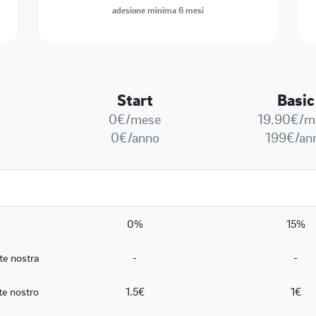
adesione minima 6 mesi
Start
Basic
0€/mese
19.90€/m
0€/anno
199€/an
0%
15%
te nostra
-
-
te nostro
1.5€
1€