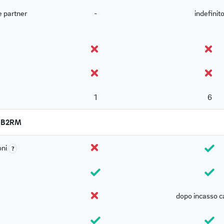
e partner
-
indefinit
1
6
 a B2RM
oni
?
dopo incasso c