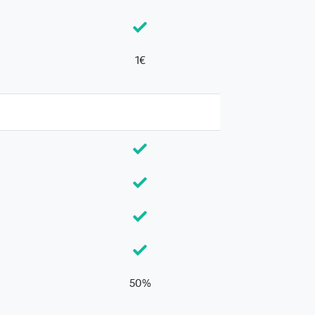
1€
50%