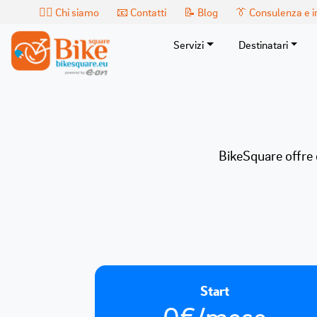
🙎‍♂️ Chi siamo
📧 Contatti
📝 Blog
👔 Consulenza e 
Servizi
Destinatari
BikeSquare offre d
Start
0€/mese