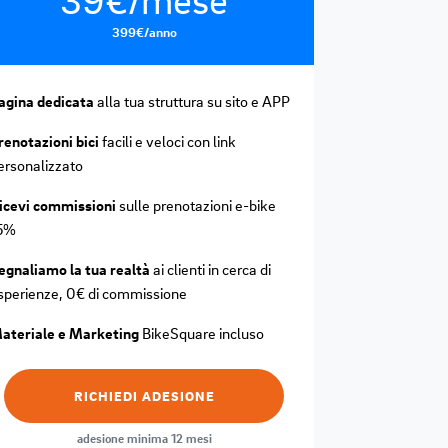
399€/anno
agina dedicata
alla tua struttura su sito e APP
renotazioni bici
facili e veloci con link
ersonalizzato
icevi commissioni
sulle prenotazioni e-bike
5%
egnaliamo la tua realtà
ai clienti in cerca di
sperienze, 0€ di commissione
ateriale e Marketing
BikeSquare incluso
RICHIEDI ADESIONE
adesione minima 12 mesi