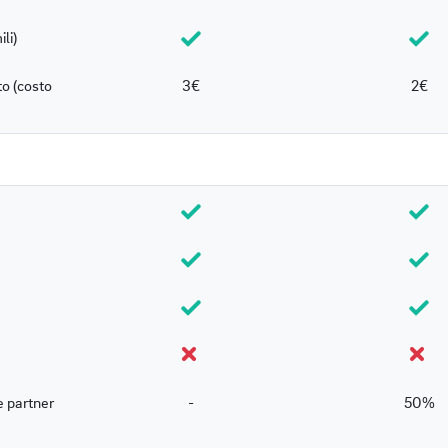
li)
o (costo
3€
2€
e partner
-
50%