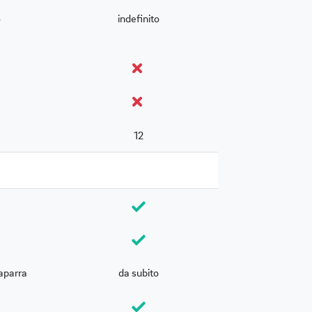
o
indefinito
12
aparra
da subito