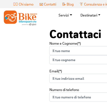
🙎‍♂️ Chi siamo
📧 Contatti
📝 Blog
👔 Consulenza e 
Servizi
Destinatari
Contattaci
Nome e Cognome(*)
Email(*)
Numero di telefono