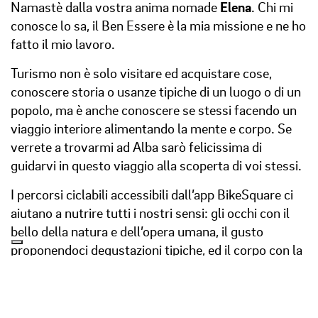
Namastè dalla vostra anima nomade
Elena
. Chi mi
conosce lo sa, il Ben Essere è la mia missione e ne ho
fatto il mio lavoro.
Turismo non è solo visitare ed acquistare cose,
conoscere storia o usanze tipiche di un luogo o di un
popolo, ma è anche conoscere se stessi facendo un
viaggio interiore alimentando la mente e corpo. Se
verrete a trovarmi ad Alba sarò felicissima di
guidarvi in questo viaggio alla scoperta di voi stessi.
I percorsi ciclabili accessibili dall’app BikeSquare ci
aiutano a nutrire tutti i nostri sensi: gli occhi con il
bello della natura e dell’opera umana, il gusto
proponendoci degustazioni tipiche, ed il corpo con la
pedalata assistita. La conclusione ideale la trovate in
Hammam per una coccola prima del vostro rientro e
a rendere la vostra giornata completa ed unica. Una