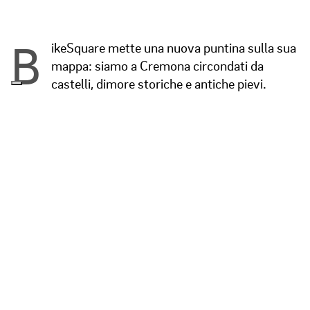
B
ikeSquare mette una nuova puntina sulla sua
mappa: siamo a Cremona circondati da
castelli, dimore storiche e antiche pievi.
Abbiamo intervistato
Filippo Bonali, nuovo partner
di BikeSquare
.
Perché venire a Cremona?
Cremona, oltre a essere la città dei violini e vantare
tesori medievali come la Piazza del Comune,
stupisce per la rigogliosa e verdeggiante natura
lungo le rive del Po, dove si snodano
percorsi
ciclabili nascosti
, ideali per un weekend fuori porta