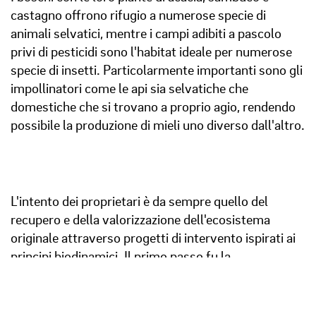
castagno offrono rifugio a numerose specie di
animali selvatici, mentre i campi adibiti a pascolo
privi di pesticidi sono l'habitat ideale per numerose
specie di insetti. Particolarmente importanti sono gli
impollinatori come le api sia selvatiche che
domestiche che si trovano a proprio agio, rendendo
possibile la produzione di mieli uno diverso dall'altro.
L'intento dei proprietari è da sempre quello del
recupero e della valorizzazione dell'ecosistema
originale attraverso progetti di intervento ispirati ai
principi biodinamici. Il primo passo fu la
riconversione della coltivazione della vite
eliminando
pesticidi e fertilizzanti chimici
, la potatura segue la
fase discendente della luna come l'inerbimento e il